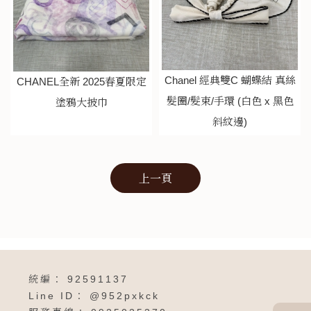
Chanel 經典雙C 蝴蝶結 真絲
CHANEL全新 2025春夏限定
髮圈/髮束/手環 (白色 x 黑色
塗鴉大披巾
斜紋邊)
上一頁
92591137
@952pxkck