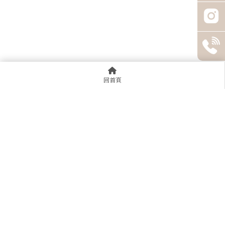
回首頁
92591137
@952pxkck
0925025370
桃園市平鎮區莒光路22號
週一～週日｜12:00–22:00（採預約制）
回首頁
關於JK
收購流程
常見問題
精品賣場
高價收購
收購戰績
聯絡我們