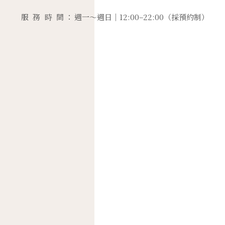
服
務
時
間
：
週一～週日｜12:00–22:00（採預約制）