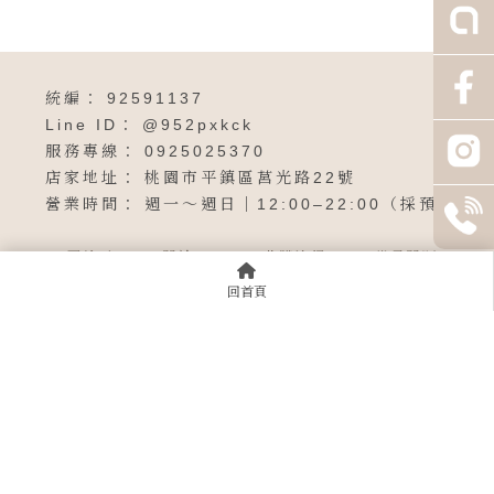
92591137
@952pxkck
0925025370
桃園市平鎮區莒光路22號
週一～週日｜12:00–22:00（採預約制）
回首頁
關於JK
收購流程
常見問題
回首頁
精品賣場
高價收購
收購戰績
聯絡我們
精品店
桃園精品店
平鎮精品店
二手精品店
二手精品店推薦
Designed by
揚京快客
Copyright © 2026
隱私權政策
網站使用條款
..
累積人氣: 75337