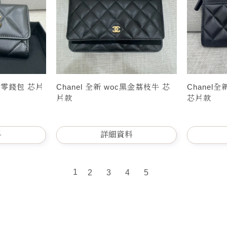
包/零錢包 芯片
Chanel 全新 woc黑金荔枝牛 芯
Chanel
片款
芯片款
料
詳細資料
1
2
3
4
5