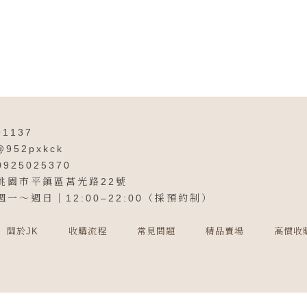
91137
@952pxkck
0925025370
桃園市平鎮區莒光路22號
週一～週日｜12:00–22:00（採預約制）
關於JK
收購流程
常見問題
精品賣場
高價收