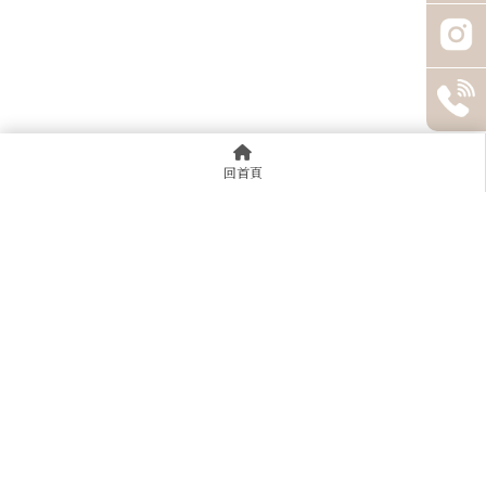
回首頁
92591137
@952pxkck
0925025370
桃園市平鎮區莒光路22號
週一～週日｜12:00–22:00（採預約制）
回首頁
關於JK
收購流程
常見問題
精品賣場
高價收購
收購戰績
聯絡我們