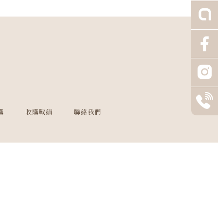
購
收購戰績
聯絡我們
73987