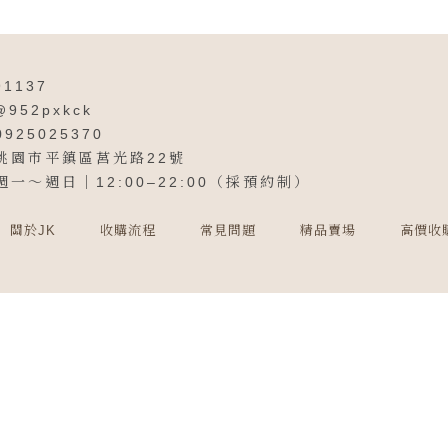
91137
@952pxkck
0925025370
桃園市平鎮區莒光路22號
週一～週日｜12:00–22:00（採預約制）
關於JK
收購流程
常見問題
精品賣場
高價收
精品店
桃園精品店
平鎮精品店
二手精品店
二手精品店推薦
..
ned by
揚京快客
Copyright © 2026
隱私權政策
網站使用條款
累積人氣: 