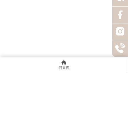
回首頁
92591137
@952pxkck
0925025370
桃園市平鎮區莒光路22號
週一～週日｜12:00–22:00（採預約制）
回首頁
關於JK
收購流程
常見問題